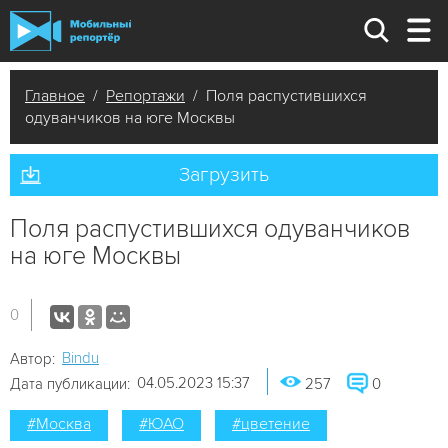
Главное
/
Репортажи
/ Поля распустившихся
одуванчиков на юге Москвы
Загрузить
Поля распустившихся одуванчиков
на юге Москвы
0
Bindu
Автор:
04.05.2023 15:37
Дата публикации:
257
0
#Москва
#ЮАО
#цветение