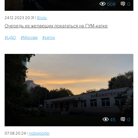
608
0
24.12.2023 20:31 |
Bindu
Очередь из желающих покататься на ГУМ-катке
#ЦАО
#Москва
#каток
45
0
07.08 20:24 |
mobreporter