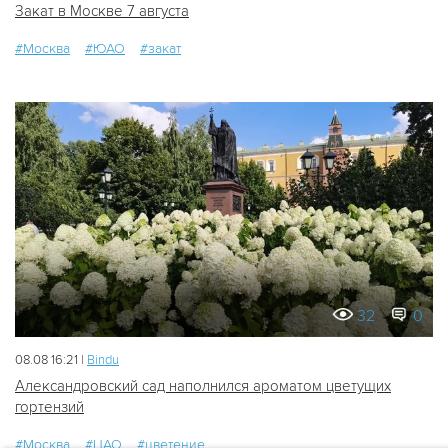
Закат в Москве 7 августа
#Москва
#ЮАО
#закат
32
0
08.08 16:21 |
Bindu
Александровский сад наполнился ароматом цветущих
гортензий
#Москва
#ЦАО
#цветение