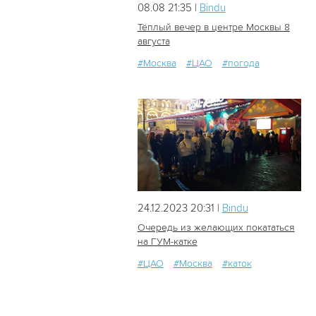
08.08 21:35 |
Bindu
Тёплый вечер в центре Москвы 8
августа
#Москва
#ЦАО
#погода
30
0
24.12.2023 20:31 |
Bindu
Очередь из желающих покататься
на ГУМ-катке
#ЦАО
#Москва
#каток
608
0