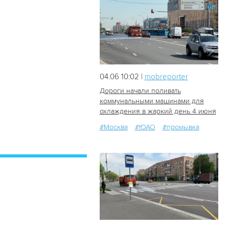
04.06 10:02 |
mobreporter
Дороги начали поливать
коммунальными машинами для
охлаждения в жаркий день 4 июня
98
0
#Москва
#ЮАО
#промывка