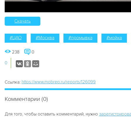
Скачать
#ЦАО
#Москва
#промывка
#мойка
238
0
0
https://www.mobrep.ru/reports/126099
Ссылка:
Комментарии (0)
Для того, чтобы оставить комментарий, нужно
зарегистрирова