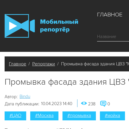
ГЛАВНОЕ
Главное
/
Репортажи
/ Промывка фасада здания ЦВЗ "
Промывка фасада здания ЦВЗ 
Bindu
Автор:
10.04.2023 14:40
Дата публикации:
238
0
#ЦАО
#Москва
#промывка
#мойка