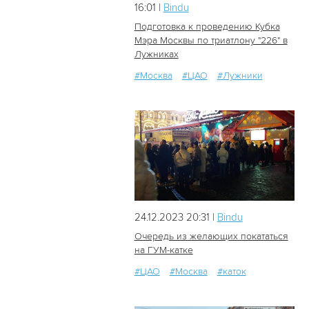
16:01 |
Bindu
Подготовка к проведению Кубка
Мэра Москвы по триатлону "226" в
Лужниках
23
0
#Москва
#ЦАО
#Лужники
24.12.2023 20:31 |
Bindu
Очередь из желающих покататься
на ГУМ-катке
#ЦАО
#Москва
#каток
607
0