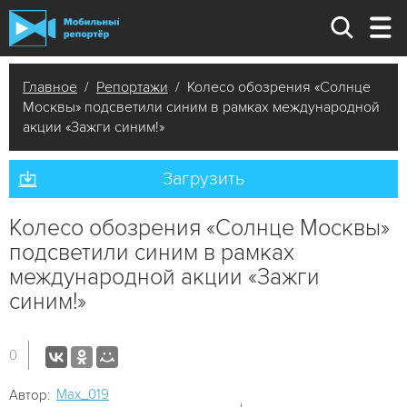
Главное
/
Репортажи
/ Колесо обозрения «Солнце
Москвы» подсветили синим в рамках международной
акции «Зажги синим!»
Загрузить
Колесо обозрения «Солнце Москвы»
подсветили синим в рамках
международной акции «Зажги
синим!»
0
Мах_019
Автор: