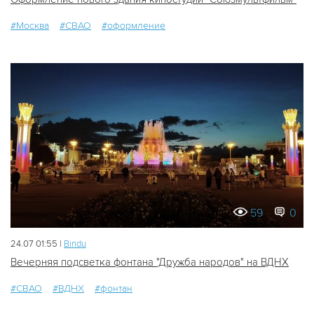
#Москва
#СВАО
#оформление
59
0
24.07 01:55 |
Bindu
Вечерняя подсветка фонтана "Дружба народов" на ВДНХ
#СВАО
#ВДНХ
#фонтан