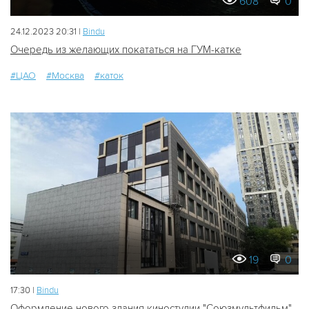
608
0
24.12.2023 20:31 |
Bindu
Очередь из желающих покататься на ГУМ-катке
#ЦАО
#Москва
#каток
19
0
17:30 |
Bindu
Оформление нового здания киностудии "Союзмультфильм"