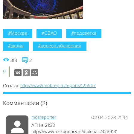
#Москва
#СВАО
#подсветка
#акция
#колесо обозрения
318
2
0
https://www.mobrep.ru/reports/125957
Ссылка:
Комментарии (2)
mosreporter
02.04.2023 21:44
АГН в 21:38
https://www.mskagency.ru/materials/3289131