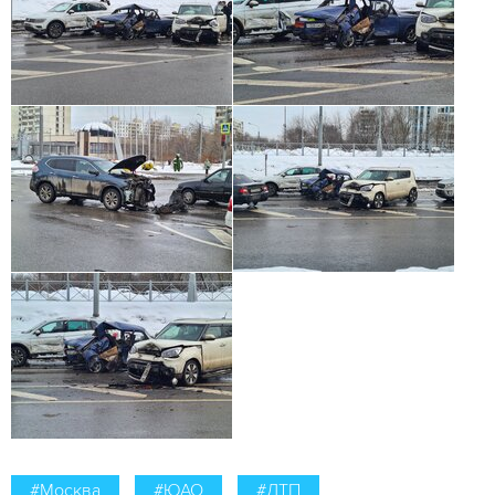
#Москва
#ЮАО
#ДТП