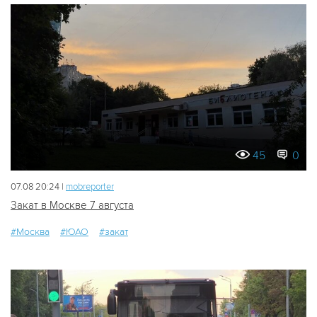
45
0
07.08 20:24 |
mobreporter
Закат в Москве 7 августа
#Москва
#ЮАО
#закат