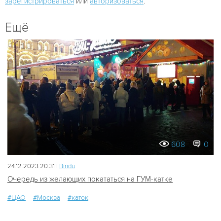
зарегистрироваться
или
авторизоваться
.
Ещё
608
0
24.12.2023 20:31 |
Bindu
Очередь из желающих покататься на ГУМ-катке
#ЦАО
#Москва
#каток