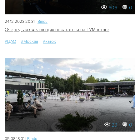
606
0
24.12.2023 20:31 |
Bindu
Очередь из желающих покататься на ГУМ-катке
#ЦАО
#Москва
#каток
29
0
05.08 18:01 |
Bindu