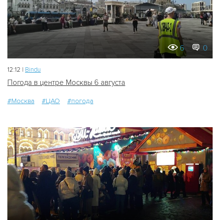
6
0
12:12 |
Bindu
Погода в центре Москвы 6 августа
#Москва
#ЦАО
#погода