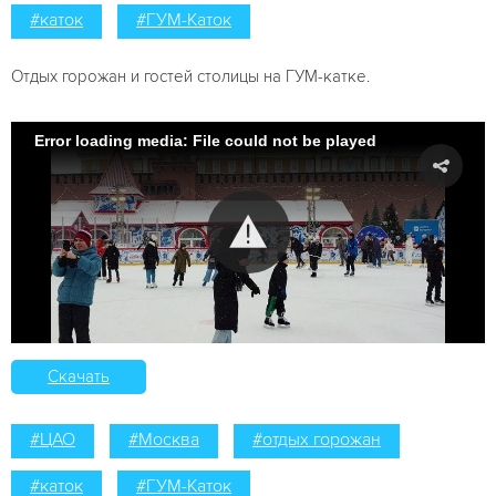
#каток
#ГУМ-Каток
Отдых горожан и гостей столицы на ГУМ-катке.
Error loading media: File could not be played
Скачать
#ЦАО
#Москва
#отдых горожан
#каток
#ГУМ-Каток