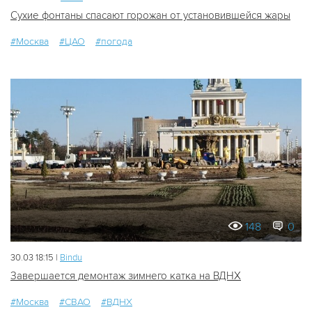
Сухие фонтаны спасают горожан от установившейся жары
#Москва
#ЦАО
#погода
148
0
30.03 18:15 |
Bindu
Завершается демонтаж зимнего катка на ВДНХ
#Москва
#СВАО
#ВДНХ