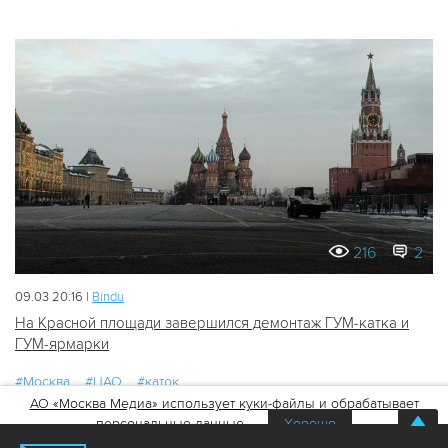
216
2
09.03 20:16 |
Bindu
На Красной площади завершился демонтаж ГУМ-катка и
ГУМ-ярмарки
#Москва
#ЦАО
#каток
АО «Москва Медиа» использует куки-файлы и обрабатывает
персональные данные
Хорошо