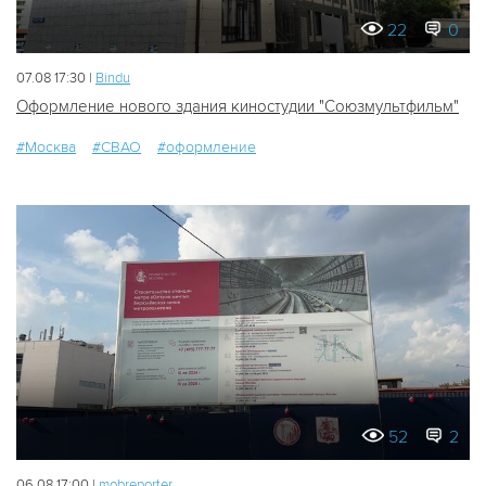
22
0
07.08 17:30 |
Bindu
Оформление нового здания киностудии "Союзмультфильм"
#Москва
#СВАО
#оформление
52
2
06.08 17:00 |
mobreporter