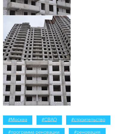
#Москва
#СВАО
#строительство
#программа реновации
#реновация