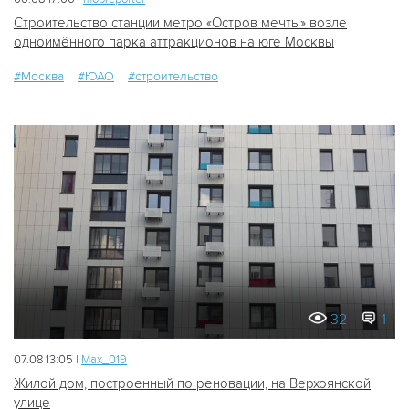
Строительство станции метро «Остров мечты» возле
одноимённого парка аттракционов на юге Москвы
#Москва
#ЮАО
#строительство
32
1
07.08 13:05 |
Мах_019
Жилой дом, построенный по реновации, на Верхоянской
улице