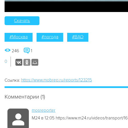
Скачать
#Москва
#погода
#ВАО
246
1
0
https://www.mobrep.ru/reports/123215
Ссылка:
Комментарии (1)
mosreporter
М24 в 12:05 https://www.m24.ru/videos/transport/