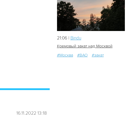
21:06 |
Bindu
Кремовый закат над Москвой
#Москва
#ВАО
#закат
10
0
16.11.2022 13:18