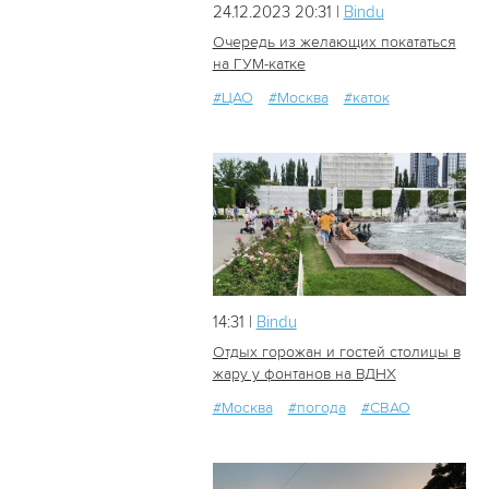
24.12.2023 20:31 |
Bindu
Очередь из желающих покататься
на ГУМ-катке
#ЦАО
#Москва
#каток
608
0
14:31 |
Bindu
Отдых горожан и гостей столицы в
жару у фонтанов на ВДНХ
#Москва
#погода
#СВАО
19
0