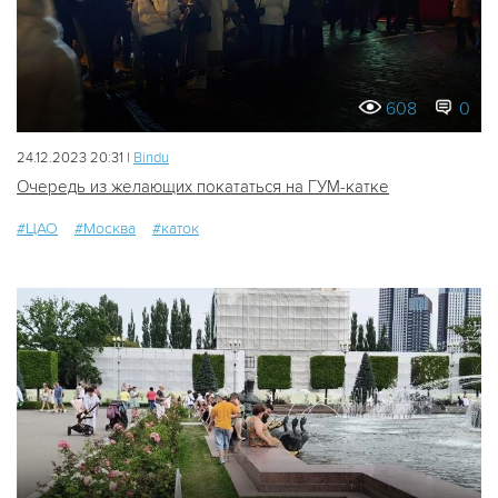
608
0
24.12.2023 20:31 |
Bindu
Очередь из желающих покататься на ГУМ-катке
#ЦАО
#Москва
#каток