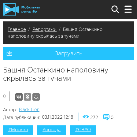
Главное
/
Репортажи
/ Башня Останкино
наполовину скрылась за тучами
Загрузить
Башня Останкино наполовину
скрылась за тучами
0
Black Lion
Автор:
03.11.2022 12:18
Дата публикации:
272
0
#Москва
#погода
#СВАО