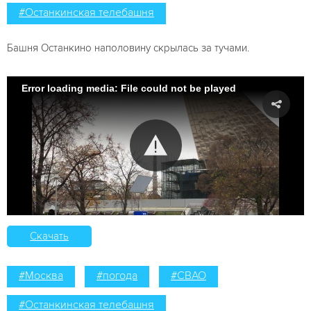
#Останкинская телебашня
Башня Останкино наполовину скрылась за тучами.
Error loading media: File could not be played
Скачать
#Москва
#погода
#СВАО
#Останкинская телебашня