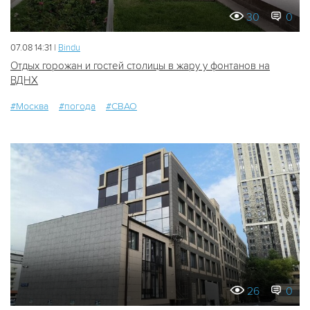
30
0
07.08 14:31 |
Bindu
Отдых горожан и гостей столицы в жару у фонтанов на
ВДНХ
#Москва
#погода
#СВАО
26
0