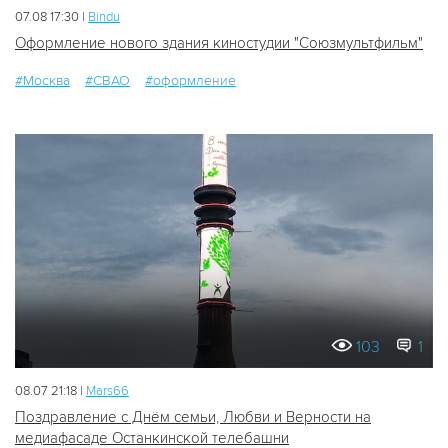
07.08 17:30 |
Bindu
Оформление нового здания киностудии "Союзмультфильм"
#Москва
#СВАО
#оформление
103
1
08.07 21:18 |
Mars66
Поздравление с Днём семьи, Любви и Верности на
медиафасаде Останкинской телебашни