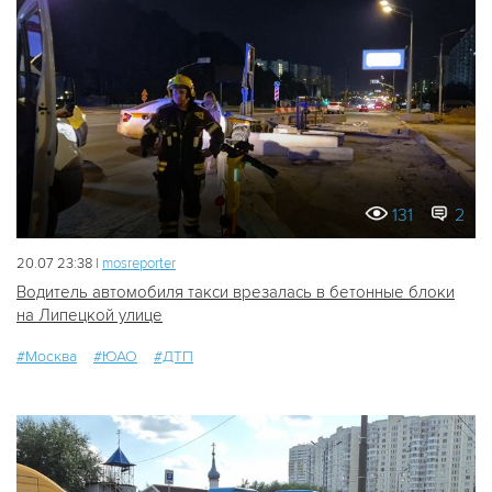
131
2
20.07 23:38 |
mosreporter
Водитель автомобиля такси врезалась в бетонные блоки
на Липецкой улице
#Москва
#ЮАО
#ДТП