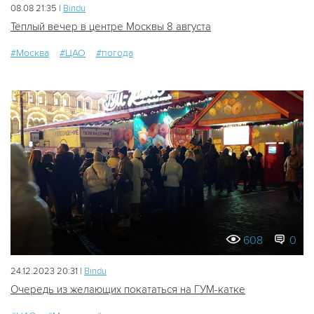
08.08 21:35 |
Bindu
Тёплый вечер в центре Москвы 8 августа
#Москва
#ЦАО
#погода
608
0
24.12.2023 20:31 |
Bindu
Очередь из желающих покататься на ГУМ-катке