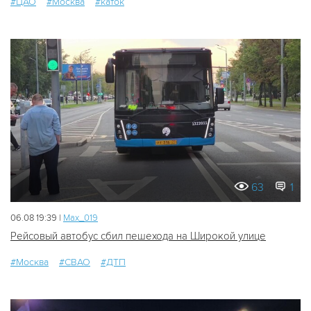
#ЦАО
#Москва
#каток
63
1
06.08 19:39 |
Мах_019
Рейсовый автобус сбил пешехода на Широкой улице
#Москва
#СВАО
#ДТП