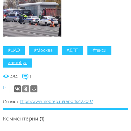
#ЦАО
#Москва
#ДТП
#такси
#автобус
484
1
0
https://www.mobrep.ru/reports/123007
Ссылка:
Комментарии (1)