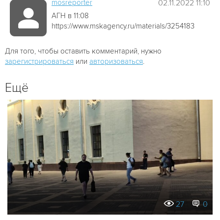
mosreporter
02.11.2022 11:10
АГН в 11:08
https://www.mskagency.ru/materials/3254183
Для того, чтобы оставить комментарий, нужно
зарегистрироваться
или
авторизоваться
.
Ещё
27
0