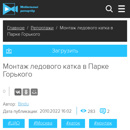
Главное
/
Репортажи
/ Монтаж ледового катка в
Парке Горького
Загрузить
Монтаж ледового катка в Парке
Горького
0
Bindu
Автор:
20.10.2022 16:02
Дата публикации:
283
2
#ЦАО
#Москва
#каток
#монтаж