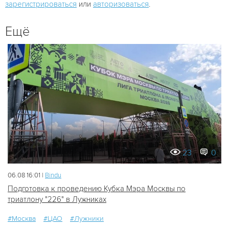
зарегистрироваться
или
авторизоваться
.
Ещё
23
0
06.08 16:01 |
Bindu
Подготовка к проведению Кубка Мэра Москвы по
триатлону "226" в Лужниках
#Москва
#ЦАО
#Лужники