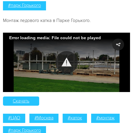
#парк Горького
Монтаж ледового катка в Парке Горького.
Error loading media: File could not be played
Скачать
#ЦАО
#Москва
#каток
#монтаж
#парк Горького