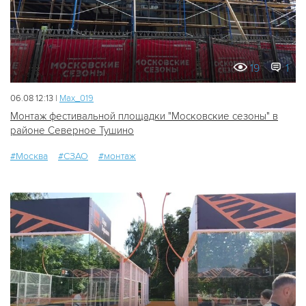
19
1
06.08 12:13 |
Мах_019
Монтаж фестивальной площадки "Московские сезоны" в
районе Северное Тушино
#Москва
#СЗАО
#монтаж