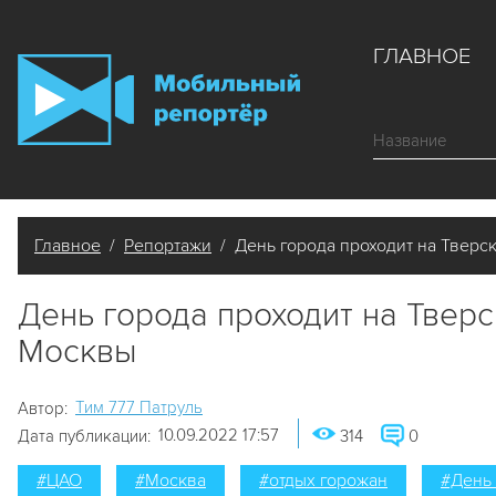
ГЛАВНОЕ
Главное
/
Репортажи
/ День города проходит на Тверс
День города проходит на Тверс
Москвы
Tим 777 Патруль
Автор:
10.09.2022 17:57
Дата публикации:
314
0
#ЦАО
#Москва
#отдых горожан
#День 