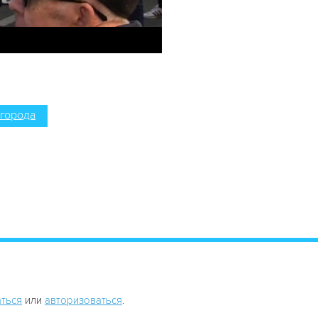
города
ться
или
авторизоваться
.