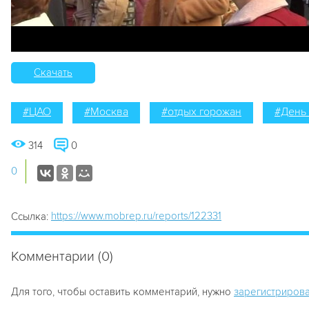
Скачать
#ЦАО
#Москва
#отдых горожан
#День 
314
0
0
https://www.mobrep.ru/reports/122331
Ссылка:
Комментарии (0)
Для того, чтобы оставить комментарий, нужно
зарегистрирова