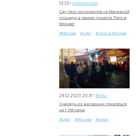
13:33 |
mobreporter
Сад пяти континентов на Манежной
площади в рамках проекта "Лето в
Москве"
17
0
#Москва
#ЦАО
#Лето в Москве
24.12.2023 20:31 |
Bindu
Очередь из желающих покататься
на ГУМ-катке
#ЦАО
#Москва
#каток
608
0