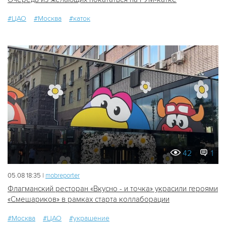
#ЦАО
#Москва
#каток
42
1
05.08 18:35 |
mobreporter
Флагманский ресторан «Вкусно - и точка» украсили героями
«Смешариков» в рамках старта коллаборации
#Москва
#ЦАО
#украшение