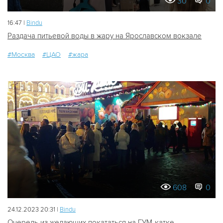
30
0
16:47 |
Bindu
Раздача питьевой воды в жару на Ярославском вокзале
#Москва
#ЦАО
#жара
608
0
24.12.2023 20:31 |
Bindu
Очередь из желающих покататься на ГУМ-катке