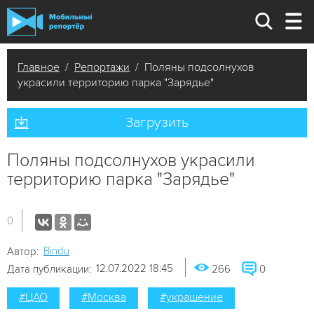
Главное
/
Репортажи
/ Поляны подсолнухов
украсили территорию парка "Зарядье"
Загрузить
Поляны подсолнухов украсили
территорию парка "Зарядье"
0
Bindu
Автор:
12.07.2022 18:45
Дата публикации:
266
0
#ЦАО
#Москва
#украшение