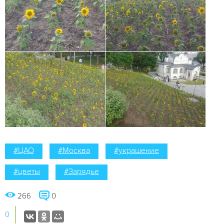
#ЦАО
#Москва
#украшение
#цветы
#Зарядье
266
0
0