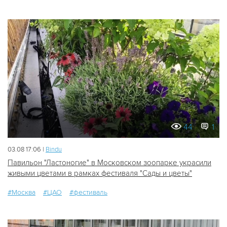
44
1
03.08 17:06 |
Bindu
Павильон "Ластоногие" в Московском зоопарке украсили
живыми цветами в рамках фестиваля "Сады и цветы"
#Москва
#ЦАО
#фестиваль