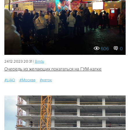
606
0
24.12.2023 20:31 |
Bindu
Очередь из желающих покататься на ГУМ-катке
#ЦАО
#Москва
#каток