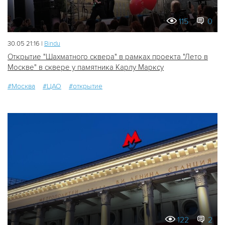
115
0
30.05 21:16 |
Bindu
Открытие "Шахматного сквера" в рамках проекта "Лето в
Москве" в сквере у памятника Карлу Марксу
#Москва
#ЦАО
#открытие
122
2