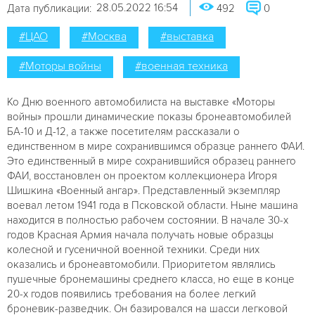
28.05.2022 16:54
Дата публикации:
492
0
#ЦАО
#Москва
#выставка
#Моторы войны
#военная техника
Ко Дню военного автомобилиста на выставке «Моторы
войны» прошли динамические показы бронеавтомобилей
БА-10 и Д-12, а также посетителям рассказали о
единственном в мире сохранившимся образце раннего ФАИ.
Это единственный в мире сохранившийся образец раннего
ФАИ, восстановлен он проектом коллекционера Игоря
Шишкина «Военный ангар». Представленный экземпляр
воевал летом 1941 года в Псковской области. Ныне машина
находится в полностью рабочем состоянии. В начале 30-х
годов Красная Армия начала получать новые образцы
колесной и гусеничной военной техники. Среди них
оказались и бронеавтомобили. Приоритетом являлись
пушечные бронемашины среднего класса, но еще в конце
20-х годов появились требования на более легкий
броневик-разведчик. Он базировался на шасси легковой