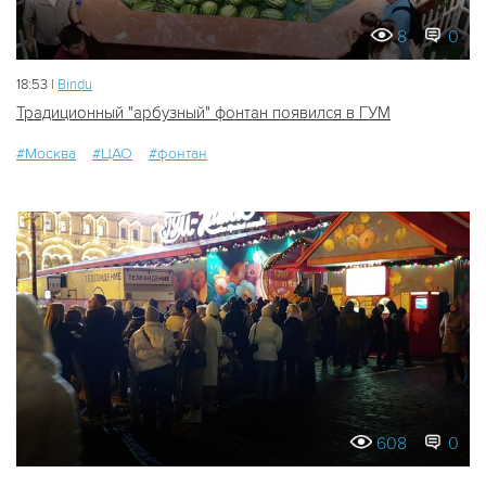
8
0
18:53 |
Bindu
Традиционный "арбузный" фонтан появился в ГУМ
#Москва
#ЦАО
#фонтан
608
0