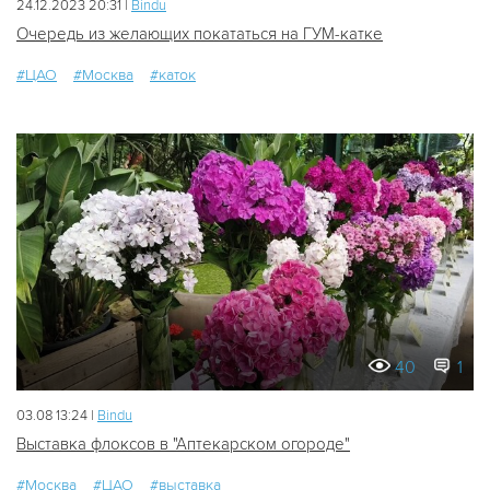
24.12.2023 20:31 |
Bindu
Очередь из желающих покататься на ГУМ-катке
#ЦАО
#Москва
#каток
40
1
03.08 13:24 |
Bindu
Выставка флоксов в "Аптекарском огороде"
#Москва
#ЦАО
#выставка