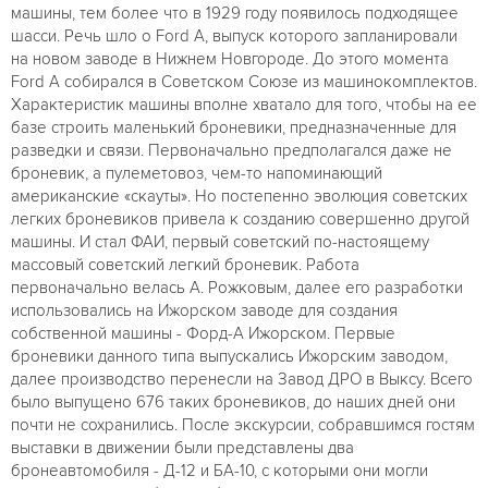
машины, тем более что в 1929 году появилось подходящее
шасси. Речь шло о Ford A, выпуск которого запланировали
на новом заводе в Нижнем Новгороде. До этого момента
Ford A собирался в Советском Союзе из машинокомплектов.
Характеристик машины вполне хватало для того, чтобы на ее
базе строить маленький броневики, предназначенные для
разведки и связи. Первоначально предполагался даже не
броневик, а пулеметовоз, чем-то напоминающий
американские «скауты». Но постепенно эволюция советских
легких броневиков привела к созданию совершенно другой
машины. И стал ФАИ, первый советский по-настоящему
массовый советский легкий броневик. Работа
первоначально велась А. Рожковым, далее его разработки
использовались на Ижорском заводе для создания
собственной машины - Форд-А Ижорском. Первые
броневики данного типа выпускались Ижорским заводом,
далее производство перенесли на Завод ДРО в Выксу. Всего
было выпущено 676 таких броневиков, до наших дней они
почти не сохранились. После экскурсии, собравшимся гостям
выставки в движении были представлены два
бронеавтомобиля - Д-12 и БА-10, с которыми они могли