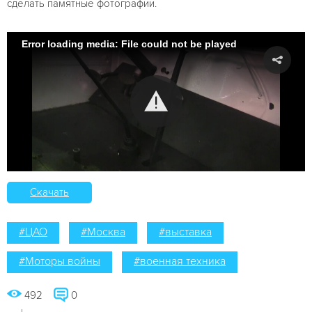
сделать памятные фотографии.
Error loading media: File could not be played
Скачать
#ЦАО
#Москва
#выставка
#Моторы войны
#военная техника
492
0