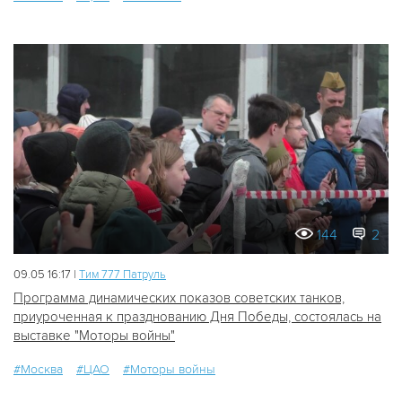
144
2
09.05 16:17 |
Tим 777 Патруль
Программа динамических показов советских танков,
приуроченная к празднованию Дня Победы, состоялась на
выставке "Моторы войны"
#Москва
#ЦАО
#Моторы войны