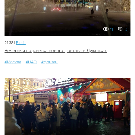
11
0
21:38 |
Bindu
Вечерняя подсветка нового фонтана в Лужниках
#Москва
#ЦАО
#фонтан