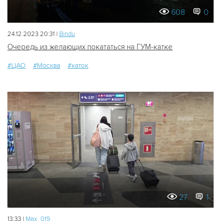
608
0
24.12.2023 20:31 |
Bindu
Очередь из желающих покататься на ГУМ-катке
#ЦАО
#Москва
#каток
27
1
13:33 |
Мах_019