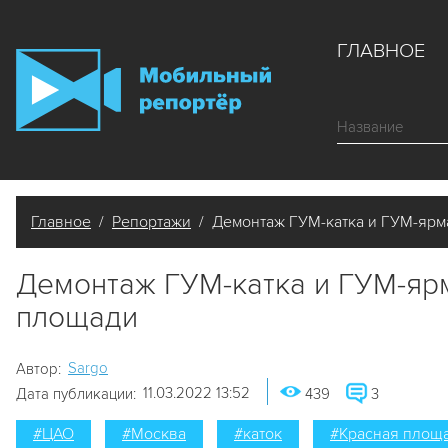
ГЛАВНОЕ
Главное
/
Репортажи
/ Демонтаж ГУМ-катка и ГУМ-ярм
Демонтаж ГУМ-катка и ГУМ-яр
площади
Sargo
Автор:
11.03.2022 13:52
Дата публикации:
439
3
#ЦАО
#Москва
#каток
#Красная площ