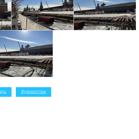
адь
#демонтаж