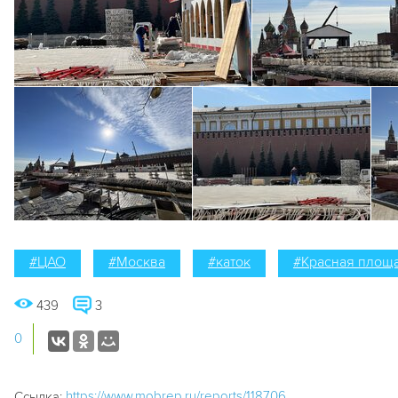
#ЦАО
#Москва
#каток
#Красная площ
439
3
0
https://www.mobrep.ru/reports/118706
Ссылка: