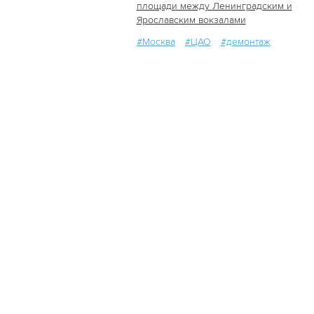
площади между Ленинградским и
54
0
Ярославским вокзалами
#Москва
#ЦАО
#демонтаж