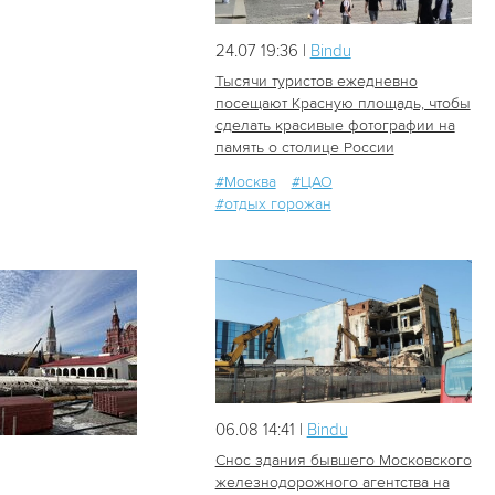
24.07 19:36 |
Bindu
Тысячи туристов ежедневно
посещают Красную площадь, чтобы
сделать красивые фотографии на
56
0
память о столице России
#Москва
#ЦАО
#отдых горожан
06.08 14:41 |
Bindu
Снос здания бывшего Московского
железнодорожного агентства на