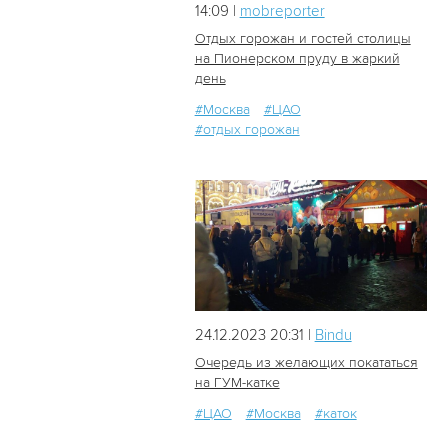
14:09 |
mobreporter
Отдых горожан и гостей столицы
на Пионерском пруду в жаркий
день
11
0
#Москва
#ЦАО
#отдых горожан
24.12.2023 20:31 |
Bindu
Очередь из желающих покататься
на ГУМ-катке
#ЦАО
#Москва
#каток
608
0