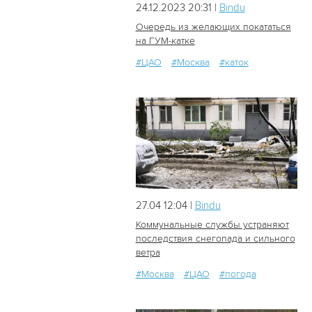
24.12.2023 20:31 |
Bindu
Очередь из желающих покататься
на ГУМ-катке
#ЦАО
#Москва
#каток
607
0
27.04 12:04 |
Bindu
Коммунальные службы устраняют
последствия снегопада и сильного
ветра
132
0
#Москва
#ЦАО
#погода