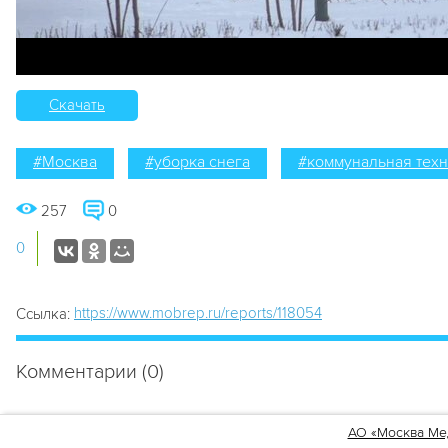
Скачать
#Москва
#уборка снега
#коммунальная техн
257
0
0
https://www.mobrep.ru/reports/118054
Ссылка:
Комментарии (0)
Для того, чтобы оставить комментарий, нужно
зарегистрирова
АО «Москва Ме