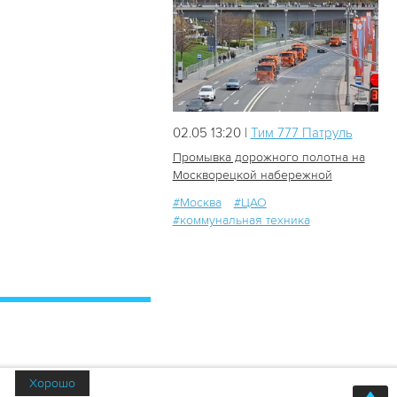
02.05 13:20 |
Tим 777 Патруль
Промывка дорожного полотна на
Москворецкой набережной
#Москва
#ЦАО
127
0
#коммунальная техника
Хорошо