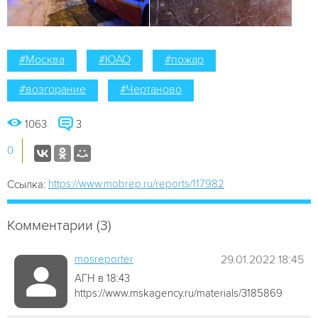
#Москва
#ЮАО
#пожар
#возгорание
#Чертаново
1063
3
0
https://www.mobrep.ru/reports/117982
Ссылка:
Комментарии (3)
mosreporter
29.01.2022 18:45
АГН в 18:43
https://www.mskagency.ru/materials/3185869