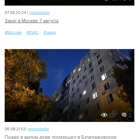
07.08 20:24 |
mobreporter
Закат в Москве 7 августа
#Москва
#ЮАО
#закат
237
2
06.08 21:53 |
mosreporter
Пожар в жилом доме произошел в Булатниковском