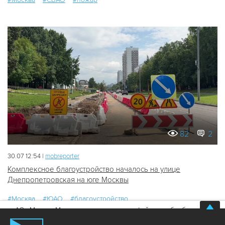
82
2
30.07 12:54 |
mobreporter
Комплексное благоустройство началось на улице
Днепропетровская на юге Москвы
#Москва
#ЮАО
#благоустройство
АО «Москва Медиа» использует куки-файлы и обрабатывает
персональные данные
Хорошо