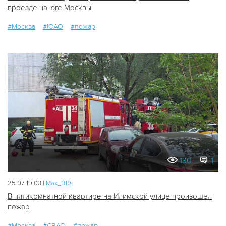
проезде на юге Москвы
#Москва
#ЮАО
#пожар
130
1
25.07 19:03 |
Мах_019
В пятикомнатной квартире на Илимской улице произошёл
пожар
#Москва
#СВАО
#пожар