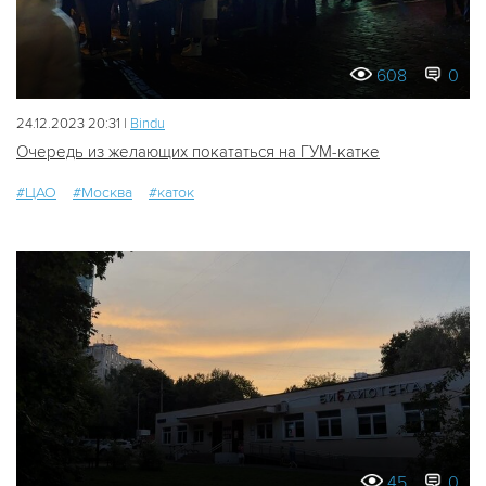
608
0
24.12.2023 20:31 |
Bindu
Очередь из желающих покататься на ГУМ-катке
#ЦАО
#Москва
#каток
45
0