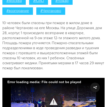
#Москва
#ЮАО
#пожар
#возгорание
#Чертаново
10 человек были спасены при пожаре в жилом доме в
районе Чертаново на юге Москвы. На улице Дорожная, дом
28, корпус 1 происходило возгорание в квартире,
расположенной на 9-ом этаже 12-ти этажного жилого дома.
Площадь пожара уточняется. Пожарно-спасательными
подразделениями в ходе проведения разведки и тушения
пожара с горевшего и вышерасположенных этажей были
спасены 10 человек, из них 1 ребенок. Спасённых
осматривают медики. Принятыми мерами в 17 часов 29 минут
пожар был локализован.
Error loading media: File could not be played