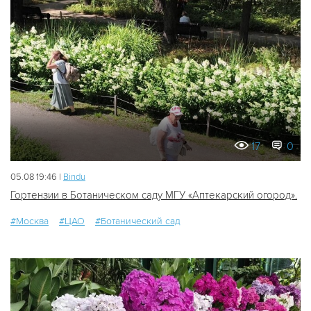
17
0
05.08 19:46 |
Bindu
Гортензии в Ботаническом саду МГУ «Аптекарский огород».
#Москва
#ЦАО
#Ботанический сад