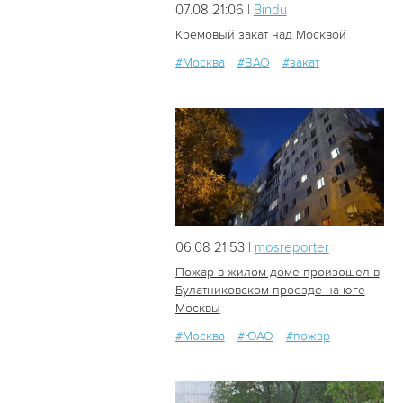
07.08 21:06 |
Bindu
Кремовый закат над Москвой
#Москва
#ВАО
#закат
15
0
06.08 21:53 |
mosreporter
Пожар в жилом доме произошел в
Булатниковском проезде на юге
Москвы
215
2
#Москва
#ЮАО
#пожар