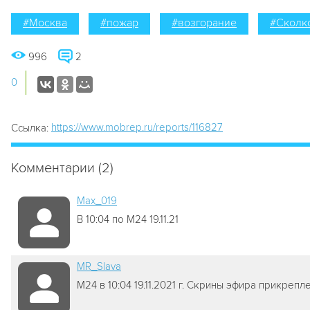
#Москва
#пожар
#возгорание
#Сколк
996
2
0
https://www.mobrep.ru/reports/116827
Ссылка:
Комментарии (2)
Мах_019
В 10:04 по М24 19.11.21
MR_Slava
М24 в 10:04 19.11.2021 г. Скрины эфира прикрепл