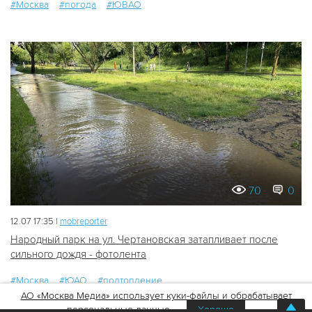
#Москва
#погода
#ЮВАО
70
0
12.07 17:35 |
mobreporter
Народный парк на ул. Чертановская затапливает после
сильного дождя - фотолента
#Москва
#ЮАО
#подтопление
АО «Москва Медиа» использует куки-файлы и обрабатывает
персональные данные
Хорошо