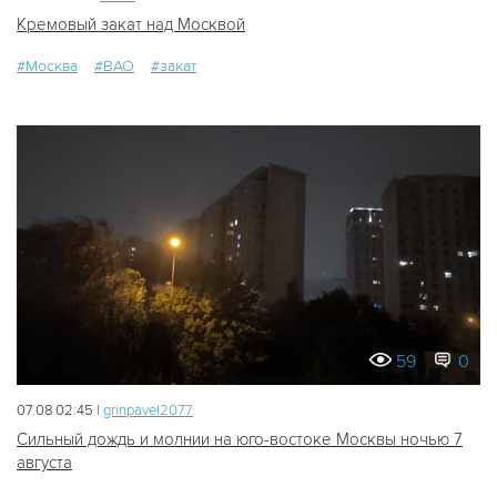
Кремовый закат над Москвой
#Москва
#ВАО
#закат
59
0
07.08 02:45 |
grinpavel2077
Сильный дождь и молнии на юго-востоке Москвы ночью 7
августа