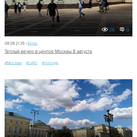
26
0
08.08 21:35 |
Bindu
Тёплый вечер в центре Москвы 8 августа
#Москва
#ЦАО
#погода