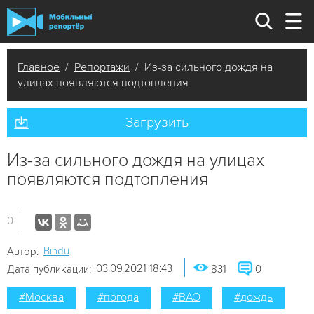
Главное
/
Репортажи
/ Из-за сильного дождя на
улицах появляются подтопления
Загрузить
Из-за сильного дождя на улицах
появляются подтопления
0
Bindu
Автор:
03.09.2021 18:43
Дата публикации:
831
0
#Москва
#погода
#ВАО
#дождь