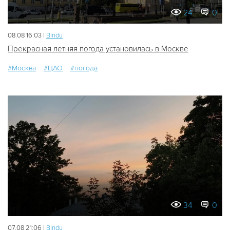
24
0
08.08 16:03 |
Bindu
Прекрасная летняя погода установилась в Москве
#Москва
#ЦАО
#погода
34
0
07.08 21:06 |
Bindu