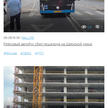
64
1
06.08 19:39 |
Мах_019
Рейсовый автобус сбил пешехода на Широкой улице
#Москва
#СВАО
#ДТП