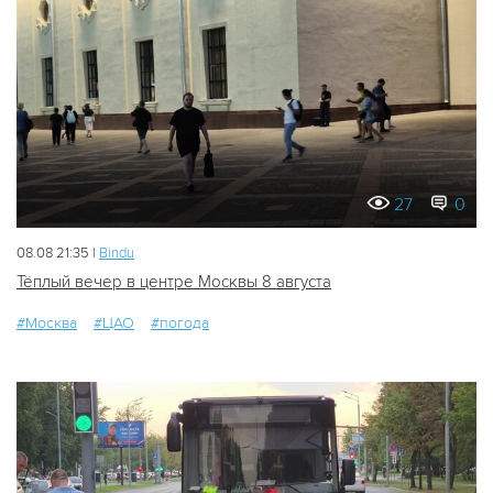
27
0
08.08 21:35 |
Bindu
Тёплый вечер в центре Москвы 8 августа
#Москва
#ЦАО
#погода