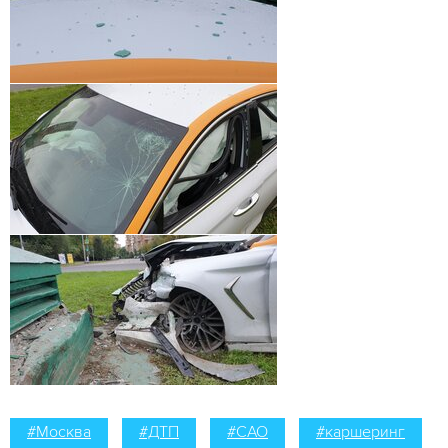
#Москва
#ДТП
#САО
#каршеринг