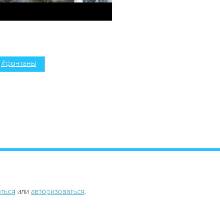
#фонтаны
ться
или
авторизоваться
.