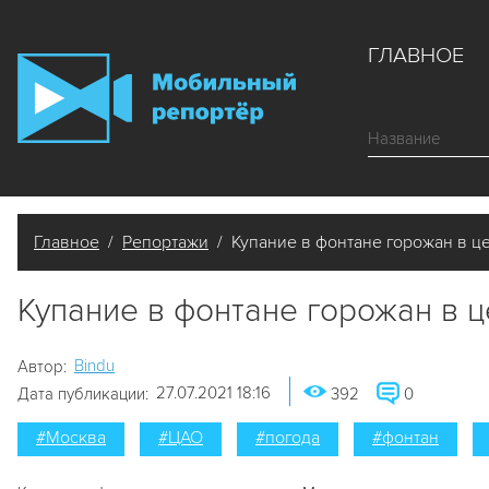
ГЛАВНОЕ
Главное
/
Репортажи
/ Купание в фонтане горожан в ц
Купание в фонтане горожан в 
Bindu
Автор:
27.07.2021 18:16
Дата публикации:
392
0
#Москва
#ЦАО
#погода
#фонтан