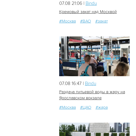
07.08 21:06 |
Bindu
Кремовый закат над Москвой
#Москва
#ВАО
#закат
17
0
07.08 16:47 |
Bindu
Раздача питьевой воды в жару на
Ярославском вокзале
#Москва
#ЦАО
#жара
34
0