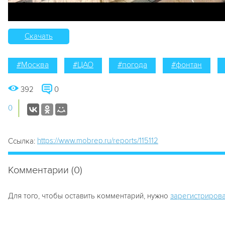
Скачать
#Москва
#ЦАО
#погода
#фонтан
392
0
0
https://www.mobrep.ru/reports/115112
Ссылка:
Комментарии (0)
Для того, чтобы оставить комментарий, нужно
зарегистрирова