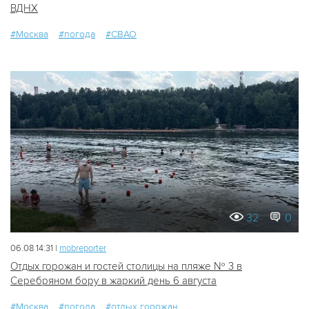
ВДНХ
#Москва
#погода
#СВАО
32
0
06.08 14:31 |
mobreporter
Отдых горожан и гостей столицы на пляже № 3 в
Серебряном бору в жаркий день 6 августа
#Москва
#погода
#отдых горожан