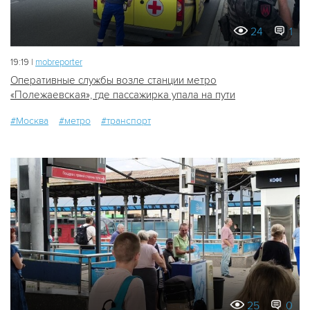
24
1
19:19 |
mobreporter
Оперативные службы возле станции метро
«Полежаевская», где пассажирка упала на пути
#Москва
#метро
#транспорт
25
0