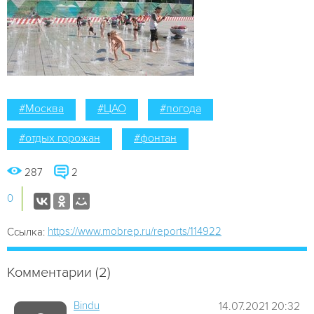
#Москва
#ЦАО
#погода
#отдых горожан
#фонтан
287
2
0
https://www.mobrep.ru/reports/114922
Ссылка:
Комментарии (2)
Bindu
14.07.2021 20:32