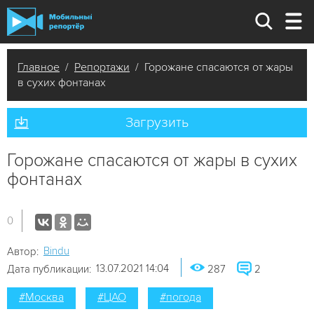
Главное
/
Репортажи
/ Горожане спасаются от жары
в сухих фонтанах
Загрузить
Горожане спасаются от жары в сухих
фонтанах
0
Bindu
Автор:
13.07.2021 14:04
Дата публикации:
287
2
#Москва
#ЦАО
#погода