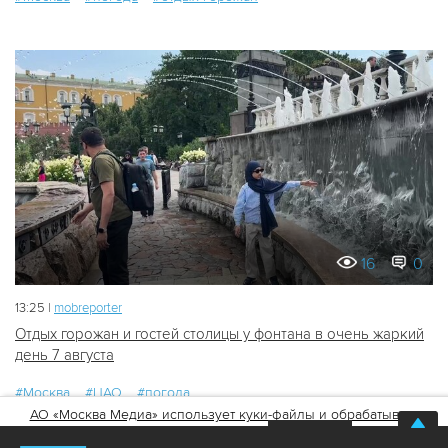
16
0
13:25 |
mobreporter
Отдых горожан и гостей столицы у фонтана в очень жаркий
день 7 августа
#Москва
#ЦАО
#погода
АО «Москва Медиа» использует куки-файлы и обрабатывает
персональные данные
Хорошо