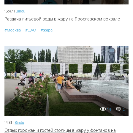
16:47 |
Bindu
Раздача питьевой воды в жару на Ярославском вокзале
#Москва
#ЦАО
#жара
14
0
14:31 |
Bindu
Отдых горожан и гостей столицы в жару у фонтанов на