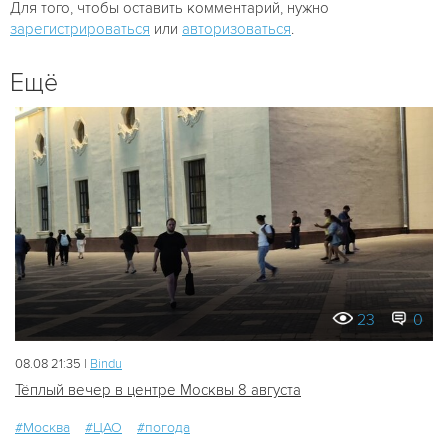
Для того, чтобы оставить комментарий, нужно
зарегистрироваться
или
авторизоваться
.
Ещё
23
0
08.08 21:35 |
Bindu
Тёплый вечер в центре Москвы 8 августа
#Москва
#ЦАО
#погода