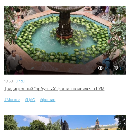
14
0
18:53 |
Bindu
Традиционный "арбузный" фонтан появился в ГУМ
#Москва
#ЦАО
#фонтан