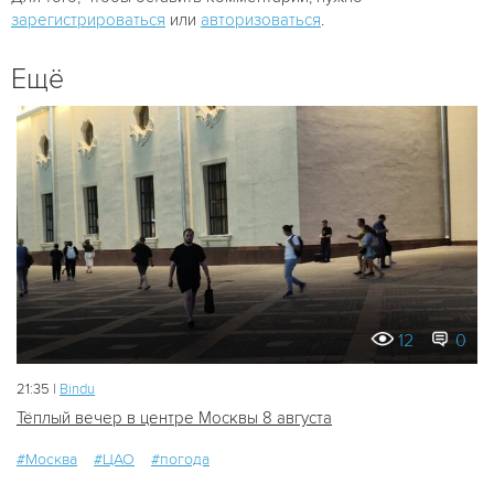
зарегистрироваться
или
авторизоваться
.
Ещё
12
0
21:35 |
Bindu
Тёплый вечер в центре Москвы 8 августа
#Москва
#ЦАО
#погода