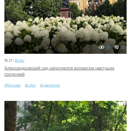
18
0
16:21 |
Bindu
Александровский сад наполнился ароматом цветущих
гортензий
#Москва
#ЦАО
#цветение