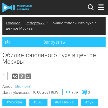
Главное
/
Репортажи
/ Обилие тополиного пуха в
центре Москвы
Загрузить
Обилие тополиного пуха в центре
Москвы
0
Black Lion
Автор:
16.06.2021 18:19
Дата публикации:
359
0
#Москва
#ЦАО
#цветение
#пух