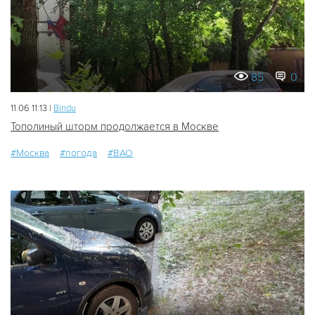
85
0
11.06 11:13 |
Bindu
Тополиный шторм продолжается в Москве
#Москва
#погода
#ВАО