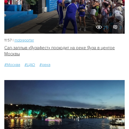
29
3
11:57 |
mobreporter
Сап-заплыв «Яузафест» проходит на реке Яуза в центре
Москвы
#Москва
#ЦАО
#река