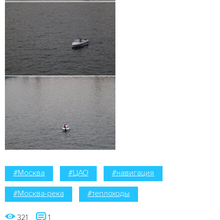
#Москва
#ЦАО
#навигация
#Москва-река
#теплоходы
321
1