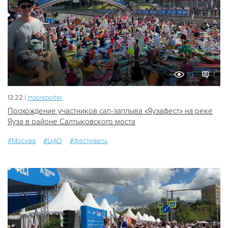
19
1
13:22 |
mobreporter
Прохождение участников сап-заплыва «Яузафест» на реке
Яуза в районе Салтыковского моста
#Москва
#ЦАО
#фестиваль