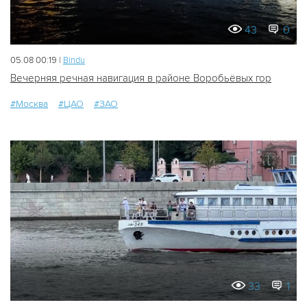
43
0
05.08 00:19 |
Bindu
Вечерняя речная навигация в районе Воробьёвых гор
#Москва
#ЦАО
#ЗАО
33
1