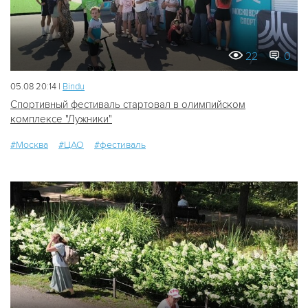
22
0
05.08 20:14 |
Bindu
Спортивный фестиваль стартовал в олимпийском
комплексе "Лужники"
#Москва
#ЦАО
#фестиваль