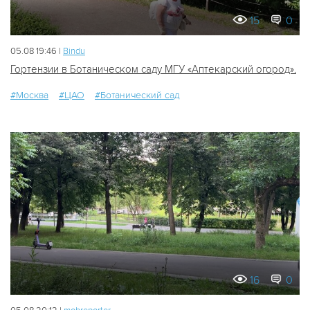
15
0
05.08 19:46 |
Bindu
Гортензии в Ботаническом саду МГУ «Аптекарский огород».
#Москва
#ЦАО
#Ботанический сад
16
0