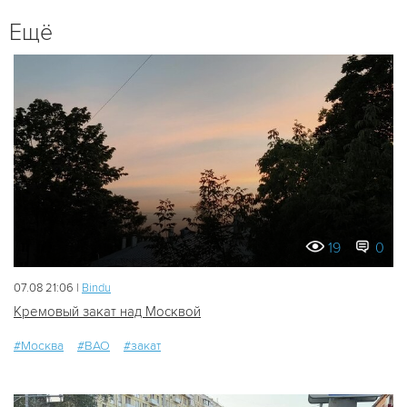
Ещё
19
0
07.08 21:06 |
Bindu
Кремовый закат над Москвой
#Москва
#ВАО
#закат