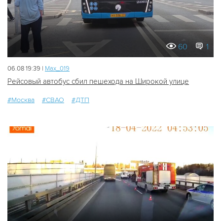
60
1
06.08 19:39 |
Мах_019
Рейсовый автобус сбил пешехода на Широкой улице
#Москва
#СВАО
#ДТП