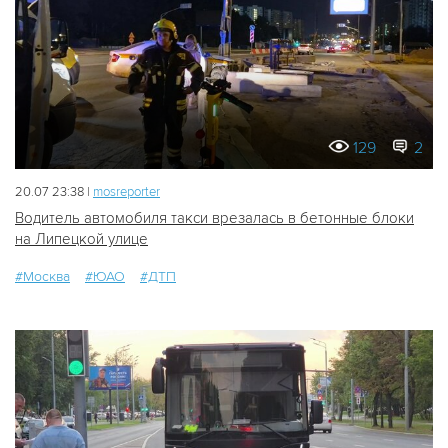
129
2
20.07 23:38 |
mosreporter
Водитель автомобиля такси врезалась в бетонные блоки
на Липецкой улице
#Москва
#ЮАО
#ДТП