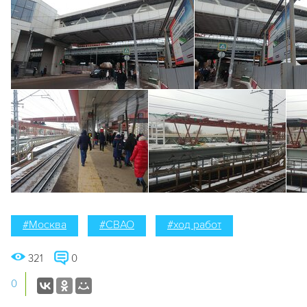
#Москва
#СВАО
#ход работ
321
0
0