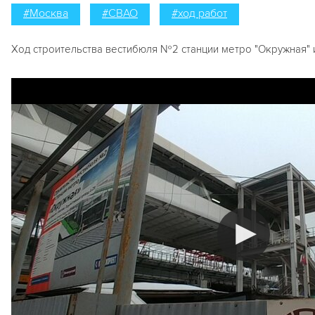
#Москва
#СВАО
#ход работ
Ход строительства вестибюля №2 станции метро "Окружная" 