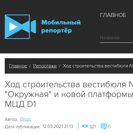
ГЛАВНОЕ
Главное
/
Репортажи
/ Ход строительства вестибюля №
Ход строительства вестибюля 
"Окружная" и новой платформы
МЦД D1
Bindu
Автор:
12.03.2021 21:13
Дата публикации:
321
0