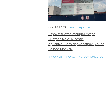
06.08 17:00 |
mobreporter
Строительство станции метро
«Остров мечты» возле
одноимённого парка аттракционов
52
2
на юге Москвы
#Москва
#ЮАО
#строительство