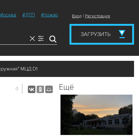
Москва
#ДТП
#пожар
|
Вход
Регистрация
ЗАГРУЗИТЬ
кружная" МЦД D1
Ещё
0