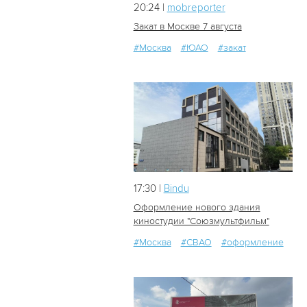
20:24 |
mobreporter
Закат в Москве 7 августа
#Москва
#ЮАО
#закат
8
0
17:30 |
Bindu
Оформление нового здания
киностудии "Союзмультфильм"
#Москва
#СВАО
#оформление
14
0