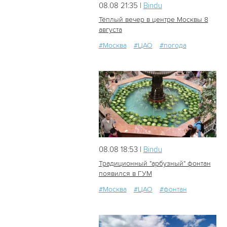
08.08 21:35 |
Bindu
Тёплый вечер в центре Москвы 8
августа
#Москва
#ЦАО
#погода
26
0
08.08 18:53 |
Bindu
Традиционный "арбузный" фонтан
появился в ГУМ
#Москва
#ЦАО
#фонтан
26
0