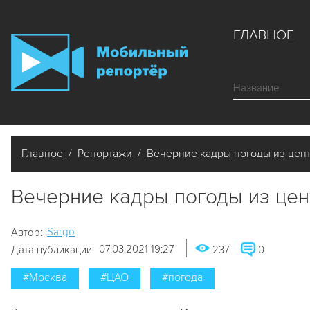
ГЛАВНОЕ
Главное
/
Репортажи
/ Вечерние кадры погоды из цен
Вечерние кадры погоды из це
Sargo
Автор:
07.03.2021 19:27
Дата публикации:
237
0
#Москва
#ЦАО
#погода