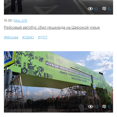
10
0
19:39 |
Мах_019
Рейсовый автобус сбил пешехода на Широкой улице
#Москва
#СВАО
#ДТП
19
0