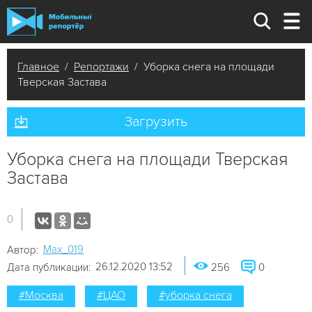
Главное
/
Репортажи
/ Уборка снега на площади
Тверская Застава
Загрузить
Уборка снега на площади Тверская
Застава
0
Мах_019
Автор:
26.12.2020 13:52
Дата публикации:
256
0
#Москва
#ЦАО
#уборка снега