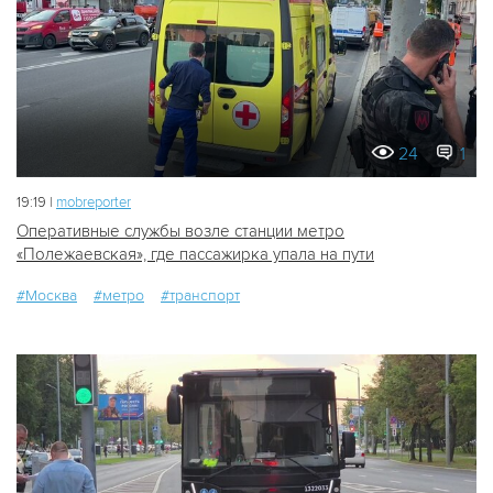
24
1
19:19 |
mobreporter
Оперативные службы возле станции метро
«Полежаевская», где пассажирка упала на пути
#Москва
#метро
#транспорт