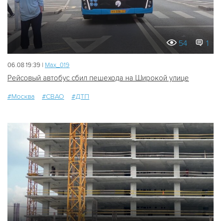
54
1
06.08 19:39 |
Мах_019
Рейсовый автобус сбил пешехода на Широкой улице
#Москва
#СВАО
#ДТП