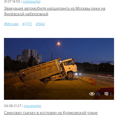
31.07 14:55 |
mobreporter
Эвакуация автомобиля каршеринга из Москвы-реки на
Филёвской набережной
#Москва
#ДТП
#ЗАО
75
1
04.08 21:27 |
mosreporter
Самосвал съехал в котлован на Куликовской улице