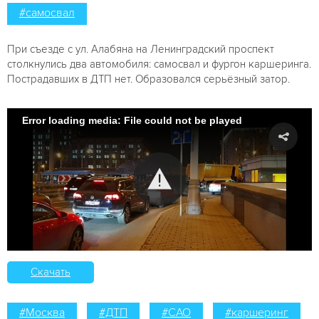
#самосвал
При съезде с ул. Алабяна на Ленинградский проспект
столкнулись два автомобиля: самосвал и фургон каршеринга.
Пострадавших в ДТП нет. Образовался серьёзный затор.
Error loading media: File could not be played
Скачать
#Москва
#ДТП
#САО
#каршеринг