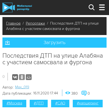
Главное
/
Репортажи
/ Последствия ДТП на улице
Алабяна с участием самосвала и фургона
Загрузить
Последствия ДТП на улице Алабяна
с участием самосвала и фургона
0
Мах_019
Автор:
16.11.2020 17:44
Дата публикации:
380
0
#Москва
#ДТП
#САО
#каршеринг