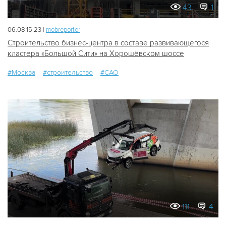
43
1
06.08 15:23 |
mobreporter
Строительство бизнес-центра в составе развивающегося
кластера «Большой Сити» на Хорошёвском шоссе
#Москва
#строительство
#САО
111
4