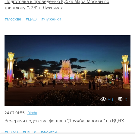
Подготовка к проведению Кубка Мэра Москвы по
триатлону "226" в Лужниках
#Москва
#ЦАО
#Лужники
59
0
24.07 01:55 |
Bindu
Вечерняя подсветка фонтана "Дружба народов" на ВДНХ
#СВАО
#ВДНХ
#фонтан