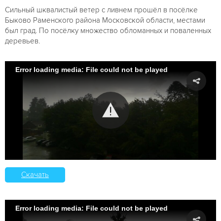
Сильный шквалистый ветер с ливнем прошёл в посёлке
Быково Раменского района Московской области, местами
был град. По посёлку множество обломанных и поваленных
деревьев.
Error loading media: File could not be played
Скачать
Error loading media: File could not be played