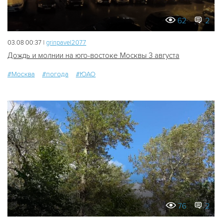
62
2
03.08 00:37 |
grinpavel2077
Дождь и молнии на юго-востоке Москвы 3 августа
#Москва
#погода
#ЮАО
76
2