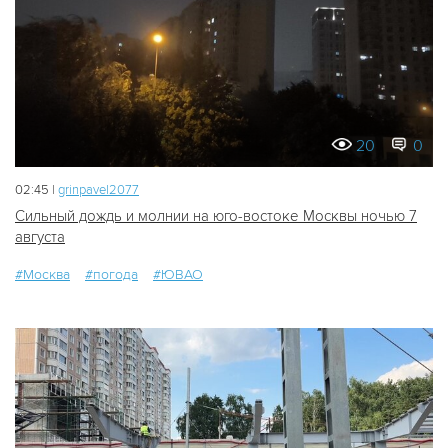
20
0
02:45 |
grinpavel2077
Сильный дождь и молнии на юго-востоке Москвы ночью 7
августа
#Москва
#погода
#ЮВАО