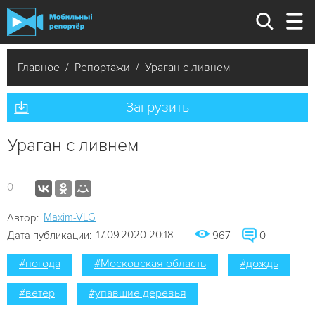
Главное
/
Репортажи
/ Ураган с ливнем
Загрузить
Ураган с ливнем
0
Maxim-VLG
Автор:
17.09.2020 20:18
Дата публикации:
967
0
#погода
#Московская область
#дождь
#ветер
#упавшие деревья