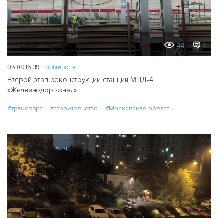
44
1
05.08 16:39 |
mobreporter
Второй этап реконструкции станции МЦД-4
«Железнодорожная»
#транспорт
#строительство
#Московская область