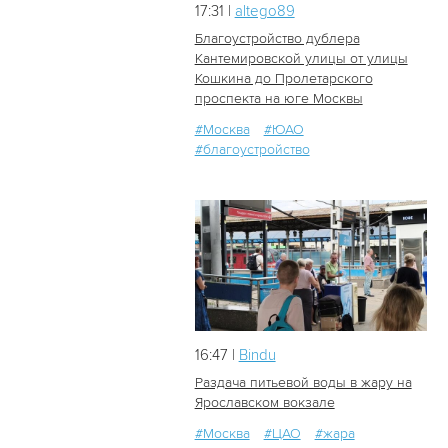
17:31 |
altego89
Благоустройство дублера
Кантемировской улицы от улицы
Кошкина до Пролетарского
14
0
проспекта на юге Москвы
#Москва
#ЮАО
#благоустройство
16:47 |
Bindu
Раздача питьевой воды в жару на
Ярославском вокзале
#Москва
#ЦАО
#жара
23
0