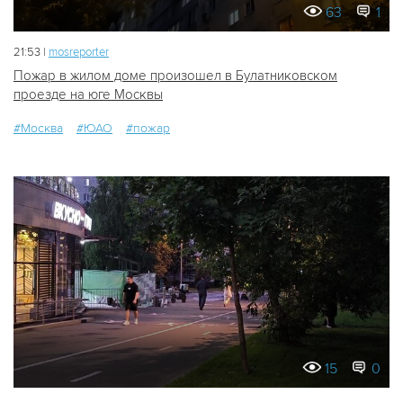
63
1
21:53 |
mosreporter
Пожар в жилом доме произошел в Булатниковском
проезде на юге Москвы
#Москва
#ЮАО
#пожар
15
0