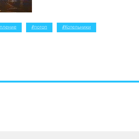
опление
#потоп
#Котельники