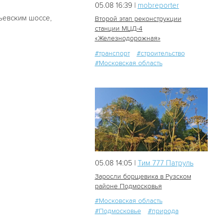
05.08 16:39 |
mobreporter
ьевским шоссе,
Второй этап реконструкции
станции МЦД-4
«Железнодорожная»
45
1
#транспорт
#строительство
#Московская область
05.08 14:05 |
Tим 777 Патруль
Заросли борщевика в Рузском
районе Подмосковья
#Московская область
47
0
#Подмосковье
#природа