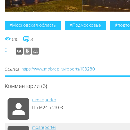
#Московская область
#Подмосковье
#подт
515
3
0
https://www.mobrep.ru/reports/108280
Ссылка:
Комментарии (3)
mosreporter
По М24 в 23:03
mosreporter