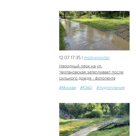
12.07 17:35 |
mobreporter
Народный парк на ул.
Чертановская затапливает после
сильного дождя - фотолента
69
0
#Москва
#ЮАО
#подтопление