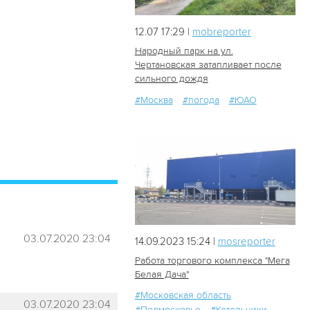
12.07 17:29 |
mobreporter
Народный парк на ул.
Чертановская затапливает после
сильного дождя
69
0
#Москва
#погода
#ЮАО
03.07.2020 23:04
14.09.2023 15:24 |
mosreporter
Работа торгового комплекса "Мега
Белая Дача"
#Московская область
228
1
03.07.2020 23:04
#Подмосковье
#Котельники