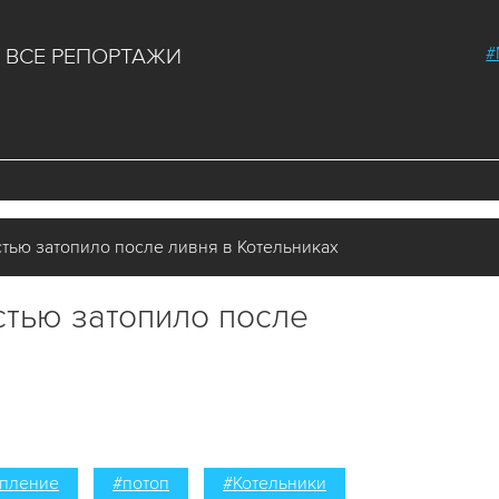
#
ВСЕ РЕПОРТАЖИ
ью затопило после ливня в Котельниках
тью затопило после
опление
#потоп
#Котельники