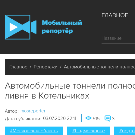
ГЛАВНОЕ
Главное
/
Репортажи
/ Автомобильные тоннели полност
Автомобильные тоннели полнос
ливня в Котельниках
mosreporter
Автор:
03.07.2020 22:11
Дата публикации:
515
3
#Московская область
#Подмосковье
#подт