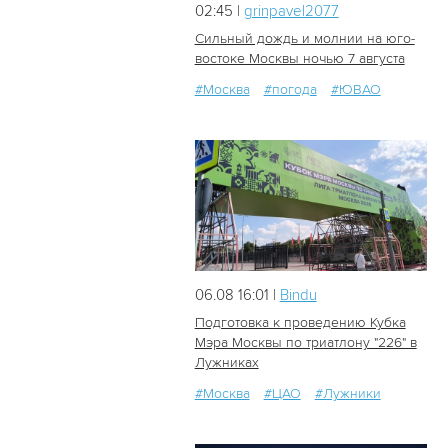
02:45 |
grinpavel2077
Сильный дождь и молнии на юго-
востоке Москвы ночью 7 августа
#Москва
#погода
#ЮВАО
29
0
06.08 16:01 |
Bindu
Подготовка к проведению Кубка
Мэра Москвы по триатлону "226" в
Лужниках
30
0
#Москва
#ЦАО
#Лужники