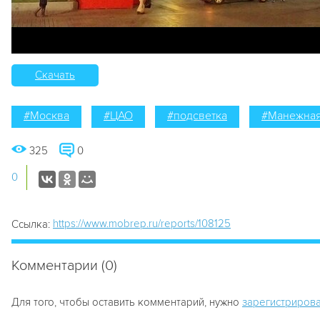
Скачать
#Москва
#ЦАО
#подсветка
#Манежная
325
0
0
https://www.mobrep.ru/reports/108125
Ссылка:
Комментарии (0)
Для того, чтобы оставить комментарий, нужно
зарегистрирова