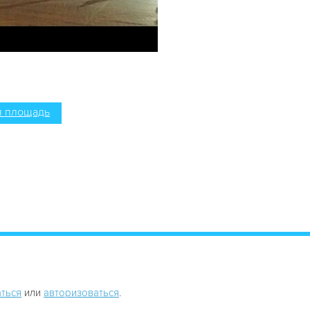
 площадь
ться
или
авторизоваться
.