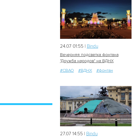
24.07 01:55 |
Bindu
Вечерняя подсветка фонтана
"Дружба народов" на ВДНХ
#СВАО
#ВДНХ
#фонтан
59
0
27.07 14:55 |
Bindu