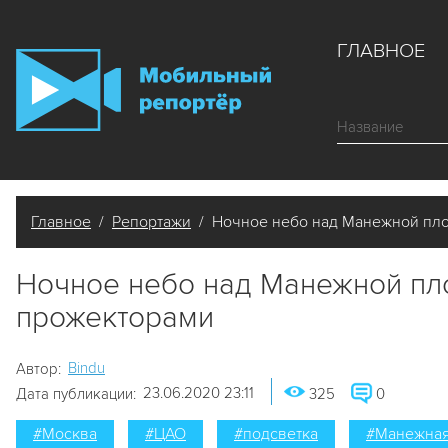
ГЛАВНОЕ
Главное
/
Репортажи
/ Ночное небо над Манежной пл
Ночное небо над Манежной пл
прожекторами
Bindu
Автор:
23.06.2020 23:11
Дата публикации:
325
0
#Москва
#ЦАО
#подсветка
#Манежная