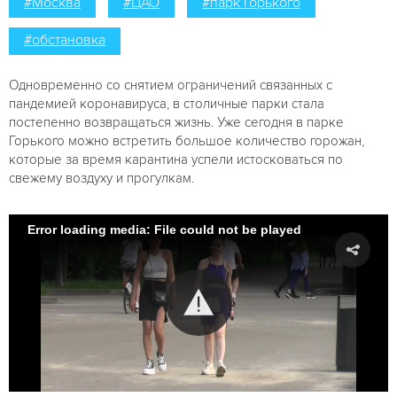
#Москва
#ЦАО
#парк Горького
#обстановка
Одновременно со снятием ограничений связанных с
пандемией коронавируса, в столичные парки стала
постепенно возвращаться жизнь. Уже сегодня в парке
Горького можно встретить большое количество горожан,
которые за время карантина успели истосковаться по
свежему воздуху и прогулкам.
Error loading media: File could not be played