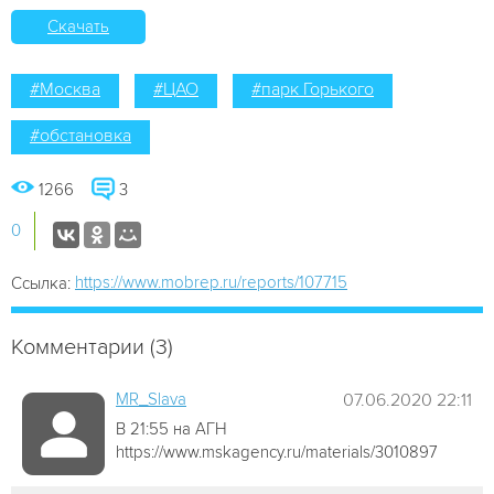
Скачать
#Москва
#ЦАО
#парк Горького
#обстановка
1266
3
0
https://www.mobrep.ru/reports/107715
Ссылка:
Комментарии (3)
MR_Slava
07.06.2020 22:11
В 21:55 на АГН
https://www.mskagency.ru/materials/3010897