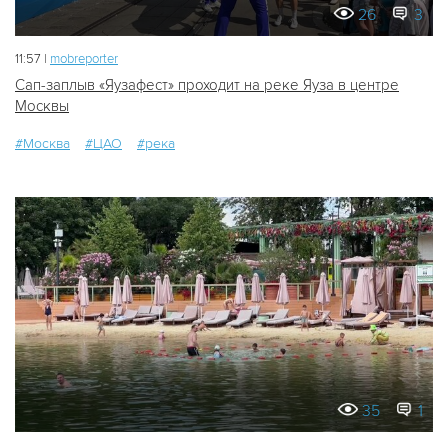
26
3
11:57 |
mobreporter
Сап-заплыв «Яузафест» проходит на реке Яуза в центре
Москвы
#Москва
#ЦАО
#река
35
1