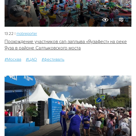
14
0
13:22 |
mobreporter
Прохождение участников сап-заплыва «Яузафест» на реке
Яуза в районе Салтыковского моста
#Москва
#ЦАО
#фестиваль