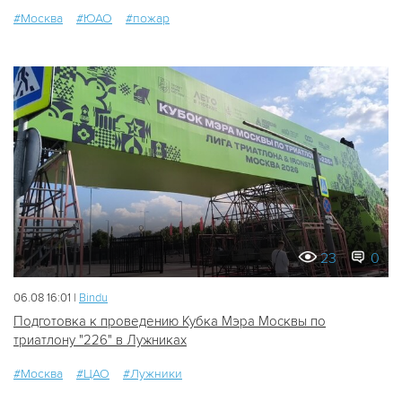
#Москва
#ЮАО
#пожар
23
0
06.08 16:01 |
Bindu
Подготовка к проведению Кубка Мэра Москвы по
триатлону "226" в Лужниках
#Москва
#ЦАО
#Лужники