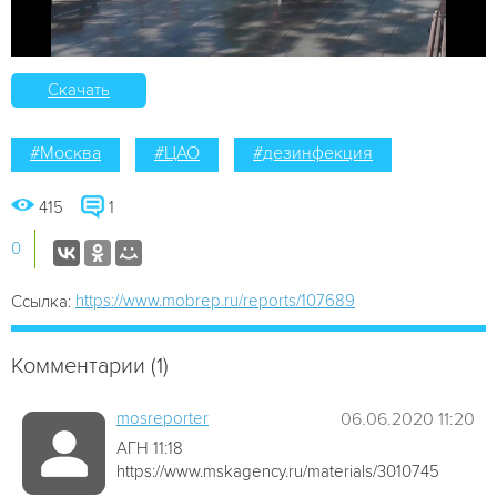
Скачать
#Москва
#ЦАО
#дезинфекция
415
1
0
https://www.mobrep.ru/reports/107689
Ссылка:
Комментарии (1)
mosreporter
06.06.2020 11:20
АГН 11:18
https://www.mskagency.ru/materials/3010745