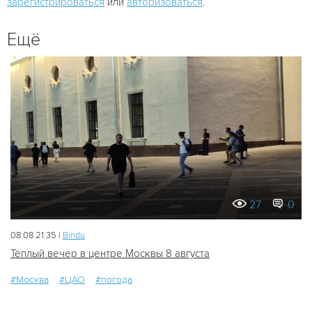
зарегистрироваться
или
авторизоваться
.
Ещё
27
0
08.08 21:35 |
Bindu
Тёплый вечер в центре Москвы 8 августа
#Москва
#ЦАО
#погода