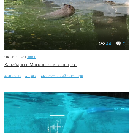
44
0
04.08 19:32 |
Bindu
Капибары в Московском зоопарке
#Москва
#ЦАО
#Московский зоопарк