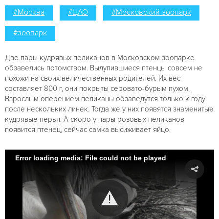
#Москва
#ЦАО
#Московский зоопарк
#зоопарк
Две пары кудрявых пеликанов в Московском зоопарке
обзавелись потомством. Вылупившиеся птенцы совсем не
похожи на своих величественных родителей. Их вес
составляет 800 г, они покрыты серовато-бурым пухом.
Взрослым оперением пеликаны обзаведутся только к году
после нескольких линек. Тогда же у них появятся знаменитые
кудрявые перья. А скоро у пары розовых пеликанов
появится птенец, сейчас самка высиживает яйцо.
Error loading media: File could not be played