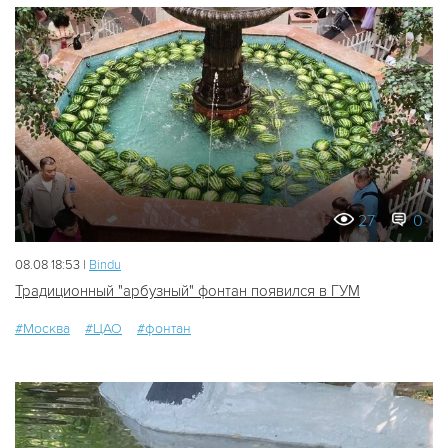
27
0
08.08 18:53 |
Bindu
Традиционный "арбузный" фонтан появился в ГУМ
#Москва
#ЦАО
#фонтан