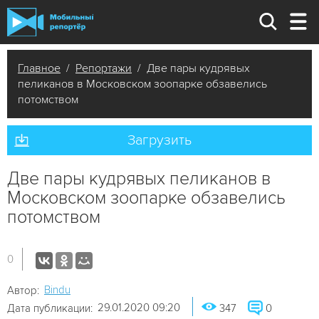
Главное
/
Репортажи
/ Две пары кудрявых
пеликанов в Московском зоопарке обзавелись
потомством
Загрузить
Две пары кудрявых пеликанов в
Московском зоопарке обзавелись
потомством
0
Bindu
Автор:
29.01.2020 09:20
Дата публикации:
347
0