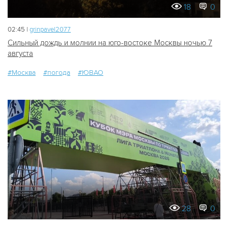
18
0
02:45 |
grinpavel2077
Сильный дождь и молнии на юго-востоке Москвы ночью 7
августа
#Москва
#погода
#ЮВАО
28
0