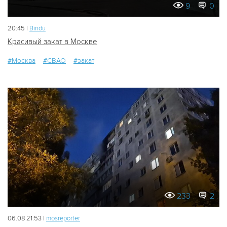
9
0
20:45 |
Bindu
Красивый закат в Москве
#Москва
#СВАО
#закат
233
2
06.08 21:53 |
mosreporter