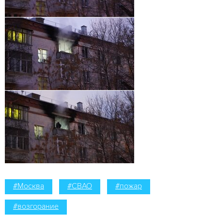
#Москва
#СВАО
#пожар
#возгорание