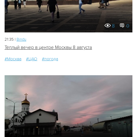
8
0
21:35 |
Bindu
Тёплый вечер в центре Москвы 8 августа
#Москва
#ЦАО
#погода