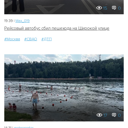
15
0
19:39 |
Мах_019
Рейсовый автобус сбил пешехода на Широкой улице
#Москва
#СВАО
#ДТП
17
0
14:31 |
mobreporter