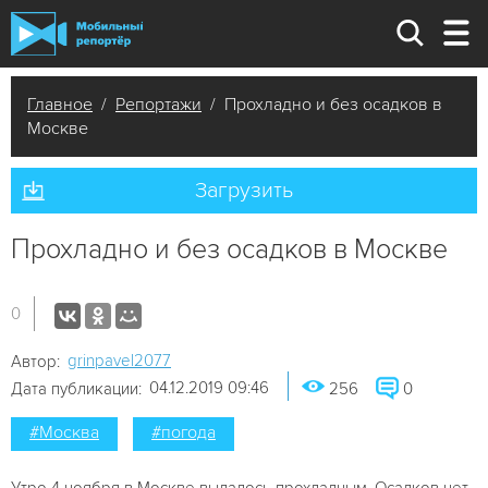
Главное
/
Репортажи
/ Прохладно и без осадков в
Москве
Загрузить
Прохладно и без осадков в Москве
0
grinpavel2077
Автор:
04.12.2019 09:46
Дата публикации:
256
0
#Москва
#погода
Утро 4 ноября в Москве выдалось прохладным. Осадков нет,