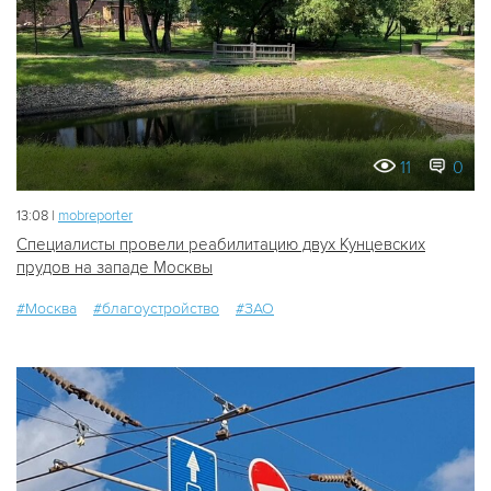
11
0
13:08 |
mobreporter
Специалисты провели реабилитацию двух Кунцевских
прудов на западе Москвы
#Москва
#благоустройство
#ЗАО