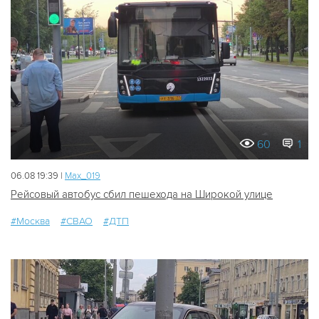
60
1
06.08 19:39 |
Мах_019
Рейсовый автобус сбил пешехода на Широкой улице
#Москва
#СВАО
#ДТП