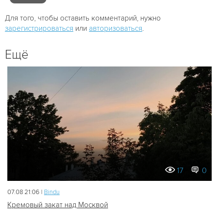
Для того, чтобы оставить комментарий, нужно
зарегистрироваться
или
авторизоваться
.
Ещё
17
0
07.08 21:06 |
Bindu
Кремовый закат над Москвой