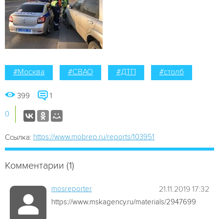
#Москва
#СВАО
#ДТП
#столб
399
1
0
https://www.mobrep.ru/reports/103951
Ссылка:
Комментарии (1)
mosreporter
21.11.2019 17:32
https://www.mskagency.ru/materials/2947699