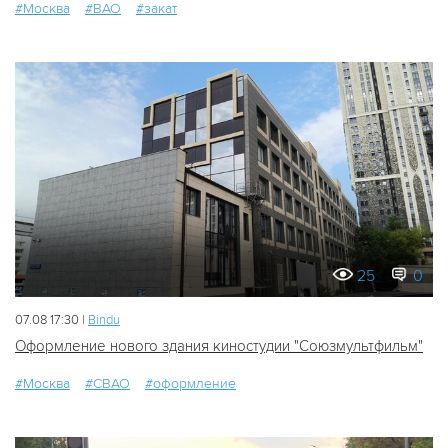
#Москва
#ВАО
#закат
25
0
07.08 17:30 |
Bindu
Оформление нового здания киностудии "Союзмультфильм"
#Москва
#СВАО
#оформление