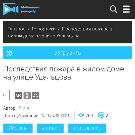
Главное
/
Репортажи
/ Последствия пожара в
жилом доме на улице Удальцова
Загрузить
Последствия пожара в жилом доме
на улице Удальцова
0
Sargo
Автор:
15.11.2019 11:10
Дата публикации:
763
2
#Москва
#пожар
#возгорание