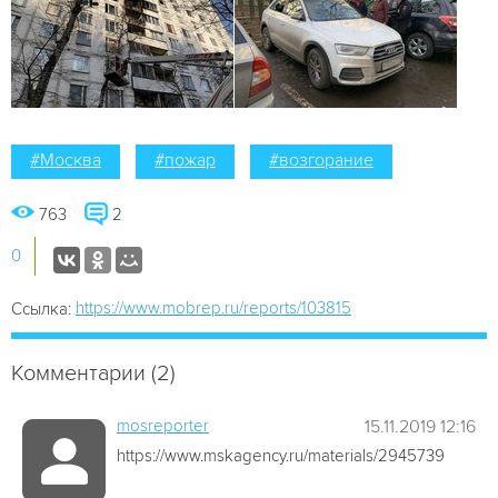
#Москва
#пожар
#возгорание
763
2
0
https://www.mobrep.ru/reports/103815
Ссылка:
Комментарии (2)
mosreporter
15.11.2019 12:16
https://www.mskagency.ru/materials/2945739