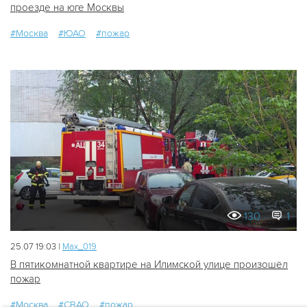
проезде на юге Москвы
#Москва
#ЮАО
#пожар
130
1
25.07 19:03 |
Мах_019
В пятикомнатной квартире на Илимской улице произошёл
пожар
#Москва
#СВАО
#пожар