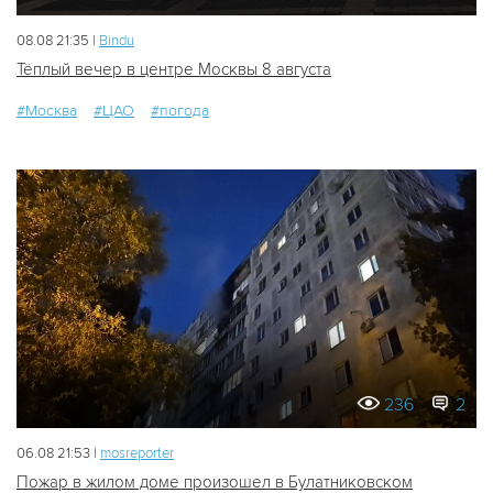
08.08 21:35 |
Bindu
Тёплый вечер в центре Москвы 8 августа
#Москва
#ЦАО
#погода
236
2
06.08 21:53 |
mosreporter
Пожар в жилом доме произошел в Булатниковском