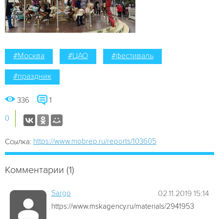
#Москва
#ЦАО
#фестиваль
#праздник
336
1
0
https://www.mobrep.ru/reports/103605
Ссылка:
Комментарии (1)
Sargo
02.11.2019 15:14
https://www.mskagency.ru/materials/2941953