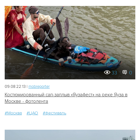
33
0
09.08 22:13 |
mobreporter
Костюмированный сап-заплыв «Яузафест» на реке Яуза в
Москве - фотолента
#Москва
#ЦАО
#фестиваль