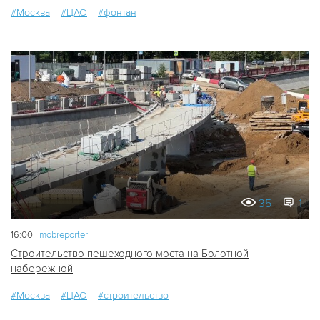
#Москва
#ЦАО
#фонтан
35
1
16:00 |
mobreporter
Строительство пешеходного моста на Болотной
набережной
#Москва
#ЦАО
#строительство